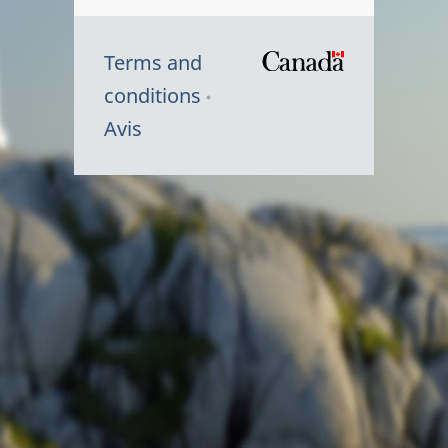
Terms and
/
conditions
Symbole
Avis
du
gouvernem
du
Canada