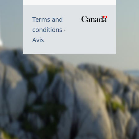
Terms and
/
conditions
Symbole
Avis
du
gouvernem
du
Canada