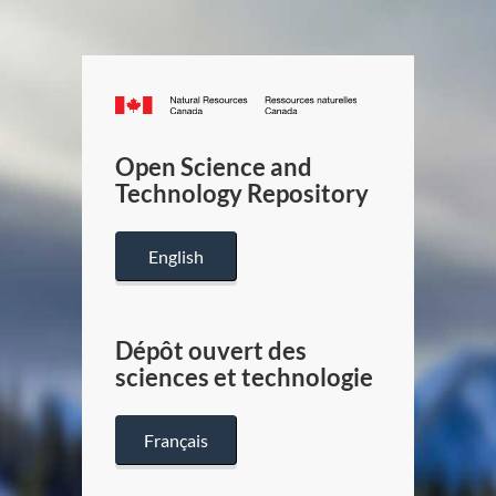
Canada.ca
/
Gouverneme
Open Science and
du
Technology Repository
Canada
English
Dépôt ouvert des
sciences et technologie
Français