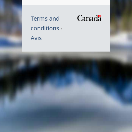
Terms and
/
conditions
Symbole
Avis
du
gouvernem
du
Canada