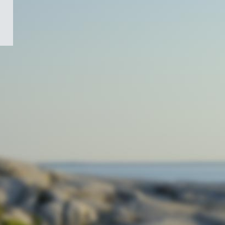
/
Symbole
du
gouvernement
du
Canada