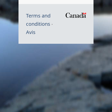
Terms and
/
conditions
Symbole
Avis
du
gouvernem
du
Canada