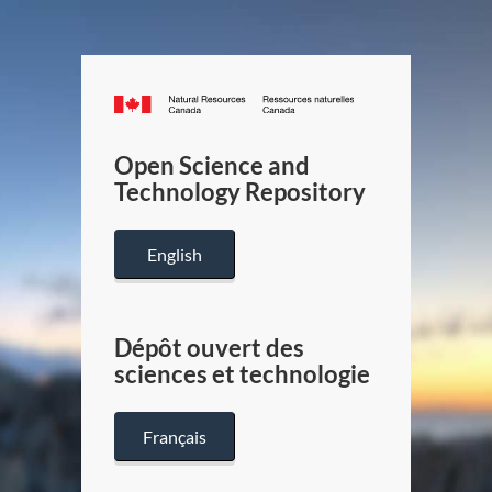
Canada.ca
/
Gouverneme
Open Science and
du
Technology Repository
Canada
English
Dépôt ouvert des
sciences et technologie
Français