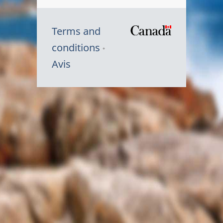
Terms and
/
conditions
Symbole
Avis
du
gouvernem
du
Canada