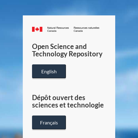
Canada.ca
/
Gouverneme
Open Science and
du
Technology Repository
Canada
English
Dépôt ouvert des
sciences et technologie
Français