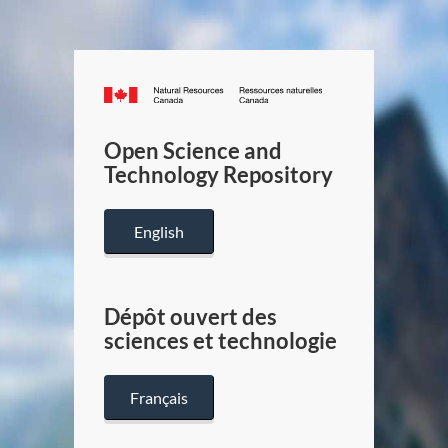
Canada.ca
/
Gouverneme
Open Science and
du
Technology Repository
Canada
English
Dépôt ouvert des
sciences et technologie
Français