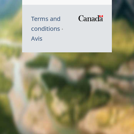
Terms and
/
conditions
Symbole
Avis
du
gouvernem
du
Canada