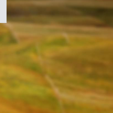
/
Symbole
du
gouvernement
du
Canada