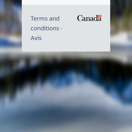
Terms and
/
conditions
Symbole
Avis
du
gouvernem
du
Canada