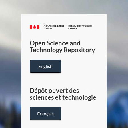
Canada.ca
/
Gouverneme
Open Science and
du
Technology Repository
Canada
English
Dépôt ouvert des
sciences et technologie
Français