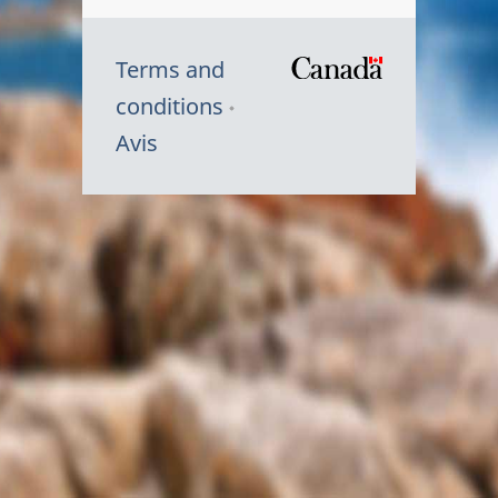
Terms and
/
conditions
Symbole
Avis
du
gouvernem
du
Canada