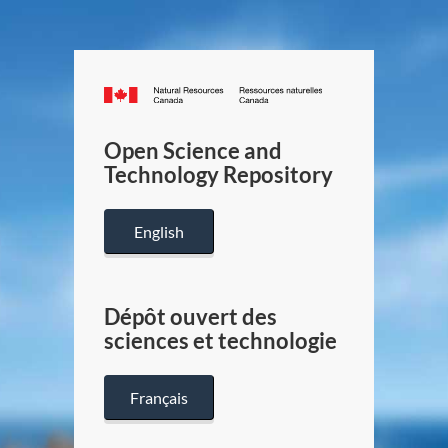
Canada.ca
/
Gouverneme
Open Science and
du
Technology Repository
Canada
English
Dépôt ouvert des
sciences et technologie
Français