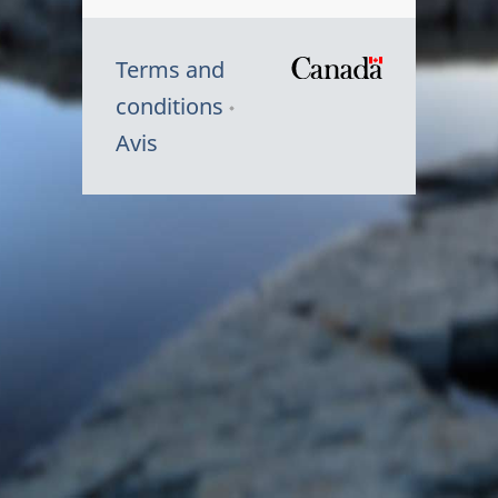
Terms and
/
conditions
Symbole
Avis
du
gouvernem
du
Canada