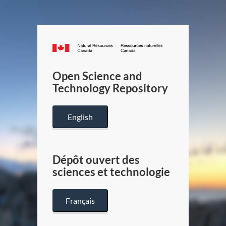
Canada.ca
/
Gouverneme
Open Science and
du
Technology Repository
Canada
English
Dépôt ouvert des
sciences et technologie
Français