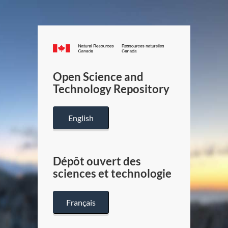
Canada.ca
/
Gouverneme
Open Science and
du
Technology Repository
Canada
English
Dépôt ouvert des
sciences et technologie
Français