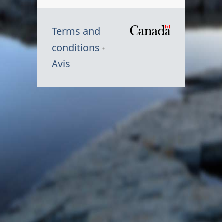
Terms and
/
conditions
Symbole
Avis
du
gouvernem
du
Canada