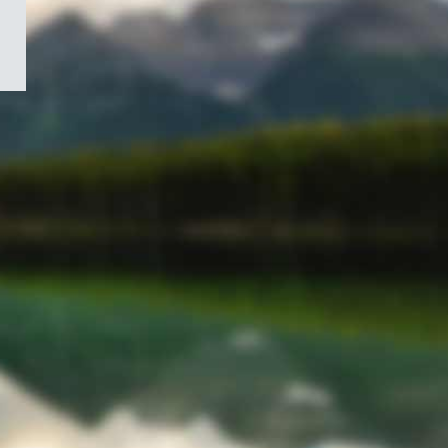
/
Symbole
du
gouvernement
du
Canada