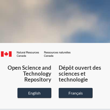
Canada.ca
/
Gouvernement
Open Science and
Dépôt ouvert des
du
Technology
sciences et
Canada
Repository
technologie
English
Français