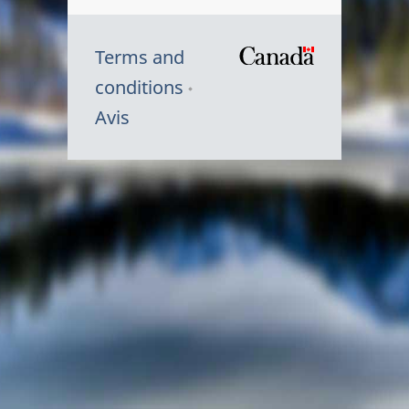
Terms and
/
conditions
Symbole
Avis
du
gouvernem
du
Canada