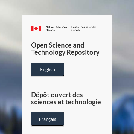
Canada.ca
/
Gouverneme
Open Science and
du
Technology Repository
Canada
English
Dépôt ouvert des
sciences et technologie
Français