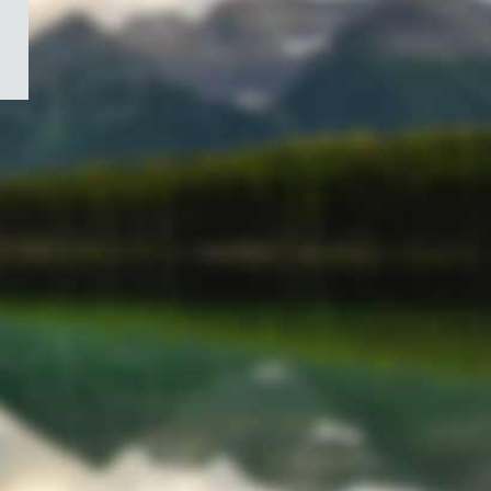
/
Symbole
du
gouvernement
du
Canada