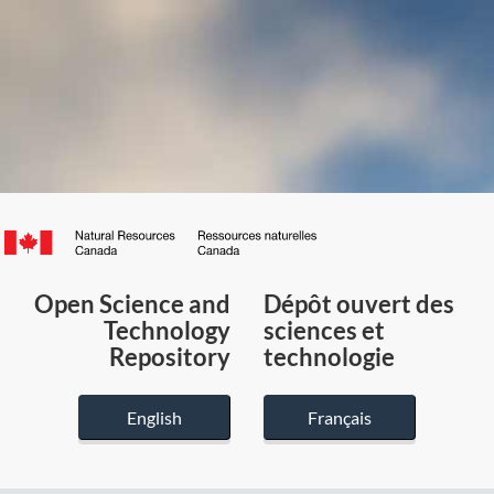
Canada.ca
/
Gouvernement
Open Science and
Dépôt ouvert des
du
Technology
sciences et
Canada
Repository
technologie
English
Français