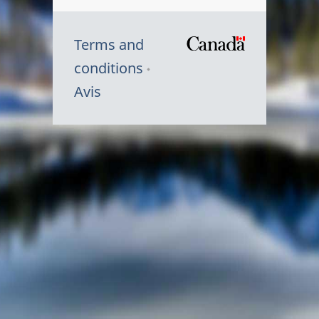
Terms and
/
conditions
Symbole
Avis
du
gouvernem
du
Canada