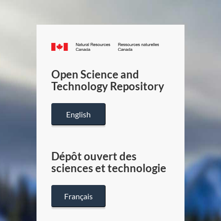
Canada.ca
/
Gouverneme
Open Science and
du
Technology Repository
Canada
English
Dépôt ouvert des
sciences et technologie
Français