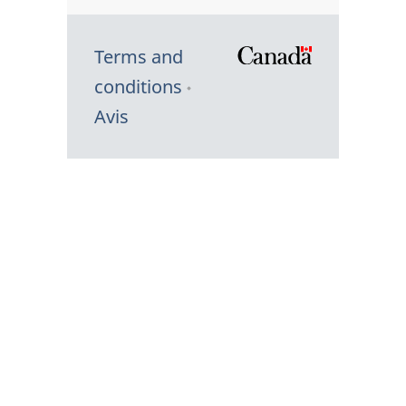
Terms and
/
conditions
Symbole
Avis
du
gouvernem
du
Canada