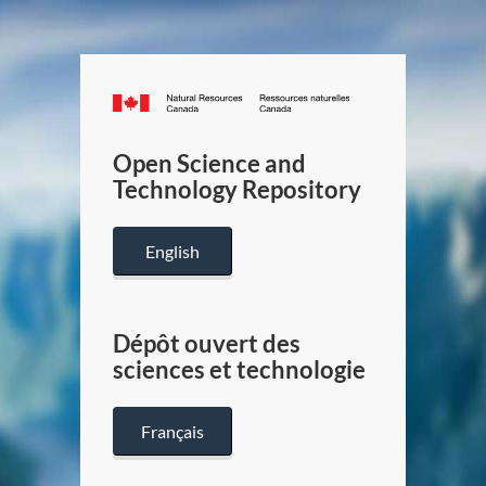
Canada.ca
/
Gouverneme
Open Science and
du
Technology Repository
Canada
English
Dépôt ouvert des
sciences et technologie
Français