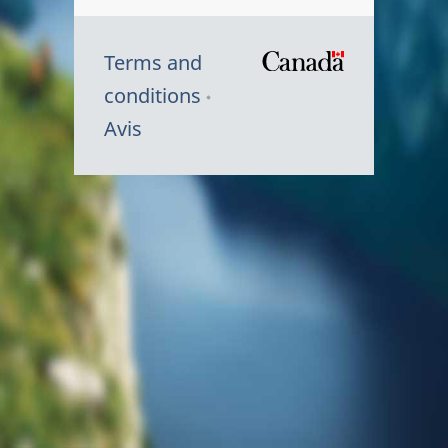
Terms and
/
conditions
Symbole
Avis
du
gouvernem
du
Canada