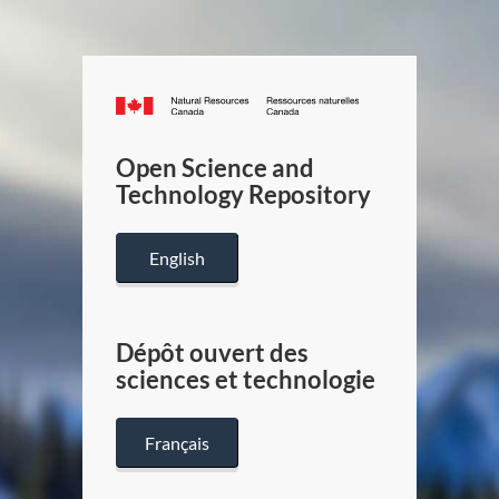
Canada.ca
/
Gouverneme
Open Science and
du
Technology Repository
Canada
English
Dépôt ouvert des
sciences et technologie
Français