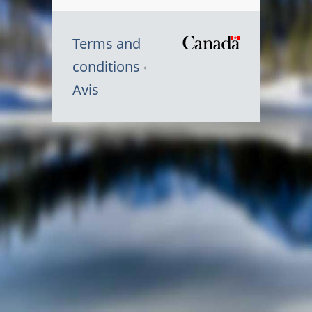
Terms and
/
conditions
Symbole
Avis
du
gouvernem
du
Canada