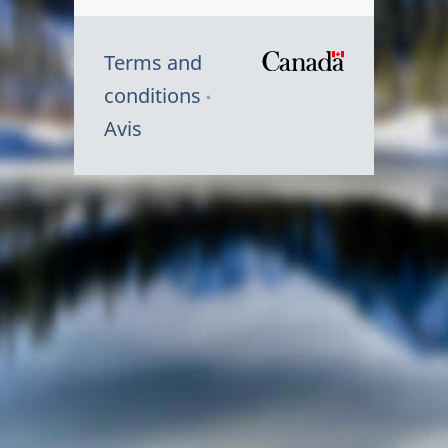
Terms and
/
conditions
Symbole
Avis
du
gouvernem
du
Canada