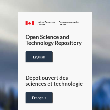
Canada.ca
/
Gouverneme
Open Science and
du
Technology Repository
Canada
English
Dépôt ouvert des
sciences et technologie
Français