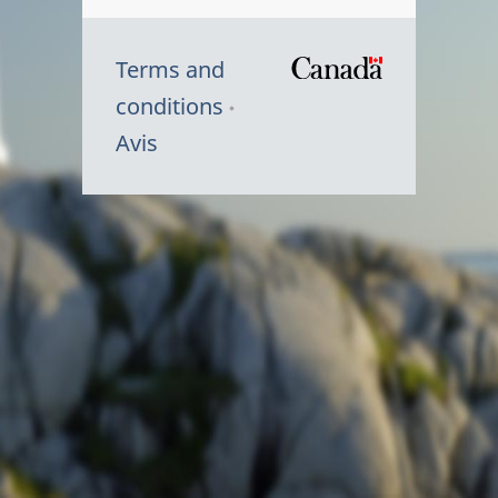
Terms and
/
conditions
Symbole
Avis
du
gouvernem
du
Canada