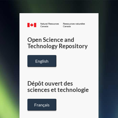
Canada.ca
/
Gouverneme
Open Science and
du
Technology Repository
Canada
English
Dépôt ouvert des
sciences et technologie
Français