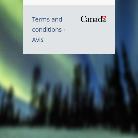
Terms and
/
conditions
Symbole
Avis
du
gouvernem
du
Canada