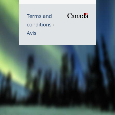
Terms and
/
conditions
Symbole
Avis
du
gouvernem
du
Canada