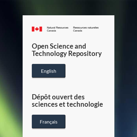
Canada.ca
/
Gouverneme
Open Science and
du
Technology Repository
Canada
English
Dépôt ouvert des
sciences et technologie
Français