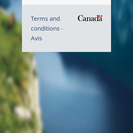
Terms and
/
conditions
Symbole
Avis
du
gouvernem
du
Canada