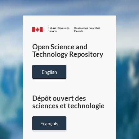
Canada.ca
/
Gouverneme
Open Science and
du
Technology Repository
Canada
English
Dépôt ouvert des
sciences et technologie
Français