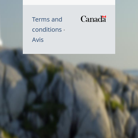
Terms and
/
conditions
Symbole
Avis
du
gouvernem
du
Canada