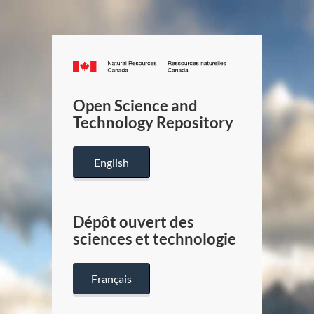
Canada.ca
/
Gouverneme
Open Science and
du
Technology Repository
Canada
English
Dépôt ouvert des
sciences et technologie
Français