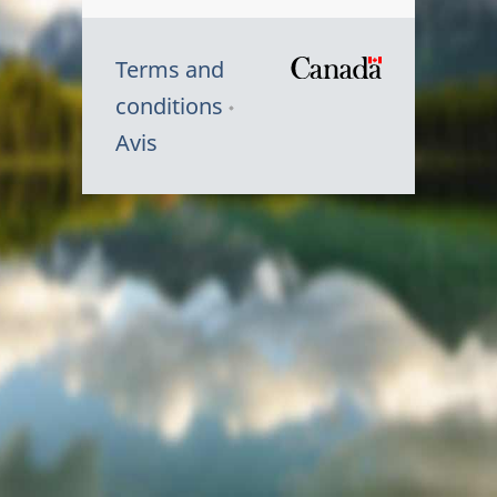
Terms and
/
conditions
Symbole
Avis
du
gouvernem
du
Canada