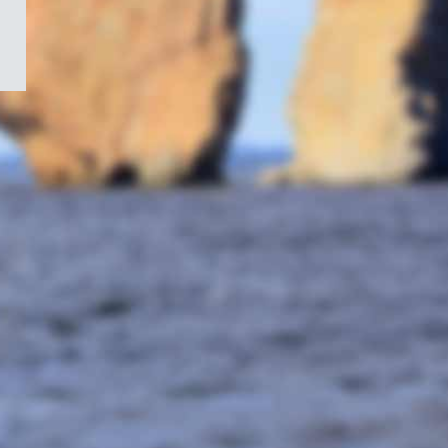
/
Symbole
du
gouvernement
du
Canada