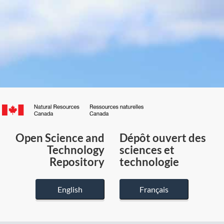
Canada.ca
/
Gouvernement
Open Science and
Dépôt ouvert des
du
Technology
sciences et
Canada
Repository
technologie
English
Français