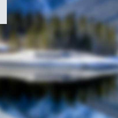
/
Symbole
du
gouvernement
du
Canada