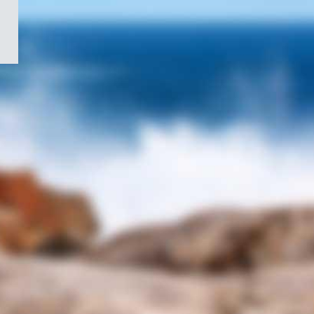
/
Symbole
du
gouvernement
du
Canada