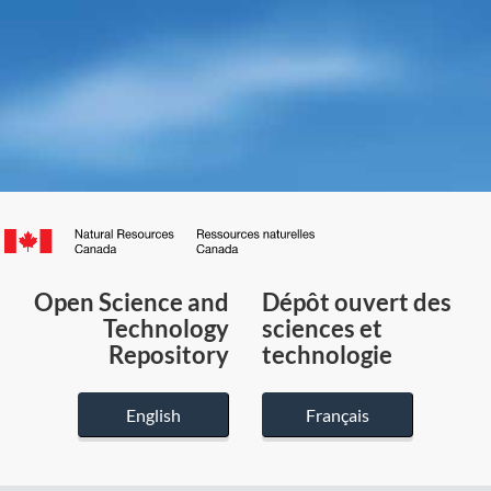
Canada.ca
/
Gouvernement
Open Science and
Dépôt ouvert des
du
Technology
sciences et
Canada
Repository
technologie
English
Français