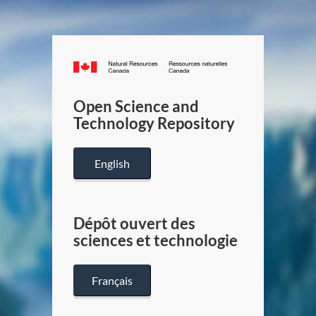
Canada.ca
/
Gouverneme
Open Science and
du
Technology Repository
Canada
English
Dépôt ouvert des
sciences et technologie
Français