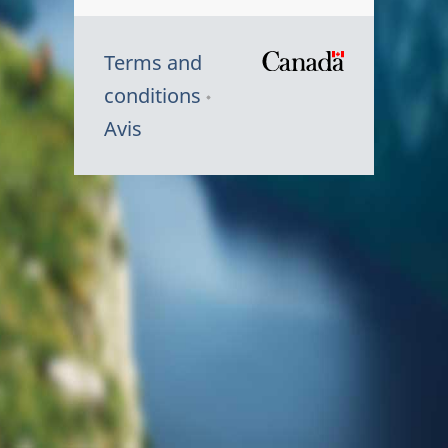
Terms and
/
conditions
Symbole
Avis
du
gouvernem
du
Canada