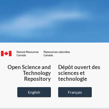
Canada.ca
/
Gouvernement
Open Science and
Dépôt ouvert des
du
Technology
sciences et
Canada
Repository
technologie
English
Français