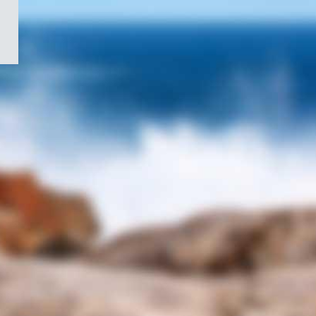
/
Symbole
du
gouvernement
du
Canada