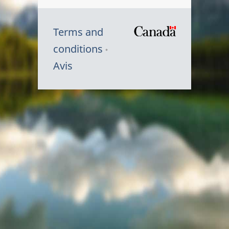
Terms and
/
conditions
Symbole
Avis
du
gouvernem
du
Canada