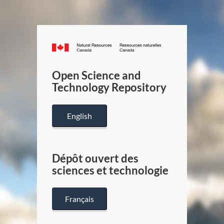
Canada.ca
/
Gouverneme
Open Science and
du
Technology Repository
Canada
English
Dépôt ouvert des
sciences et technologie
Français