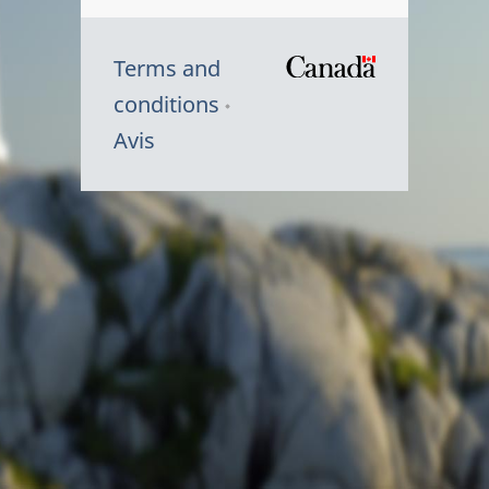
Terms and
/
conditions
Symbole
Avis
du
gouvernem
du
Canada