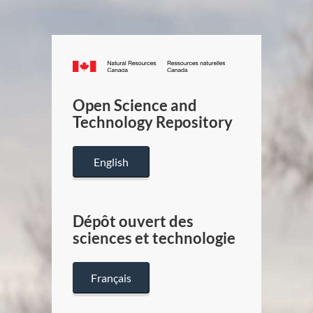
Canada.ca
/
Gouverneme
Open Science and
du
Technology Repository
Canada
English
Dépôt ouvert des
sciences et technologie
Français