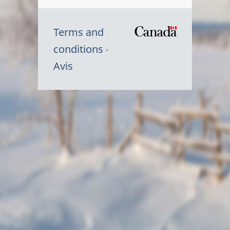
Terms and
/
conditions
Symbole
Avis
du
gouvernem
du
Canada