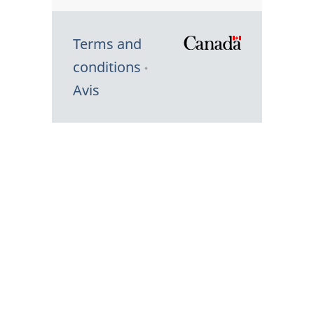
Terms and
/
conditions
Symbole
Avis
du
gouvernem
du
Canada