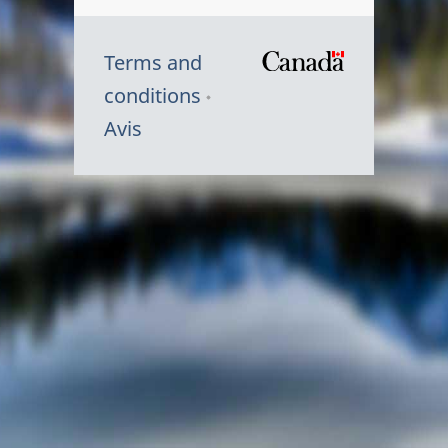
Terms and
/
conditions
Symbole
Avis
du
gouvernem
du
Canada