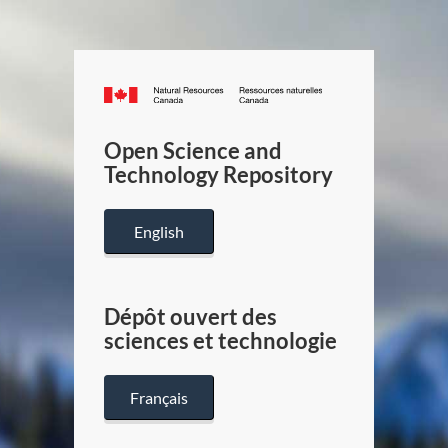
Canada.ca
/
Gouverneme
Open Science and
du
Technology Repository
Canada
English
Dépôt ouvert des
sciences et technologie
Français