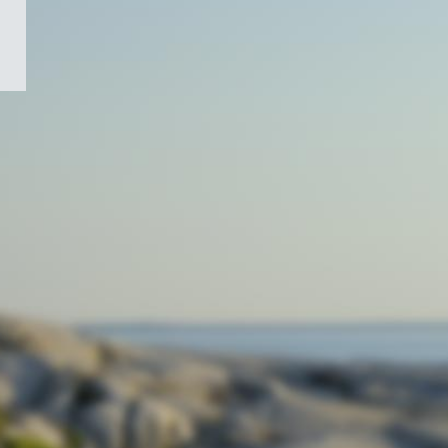
/
Symbole
du
gouvernement
du
Canada