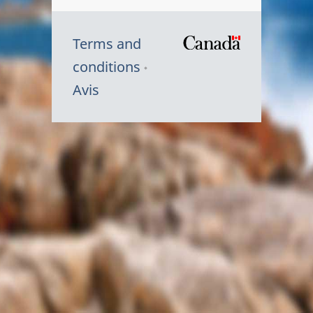
Terms and
/
conditions
Symbole
Avis
du
gouvernem
du
Canada