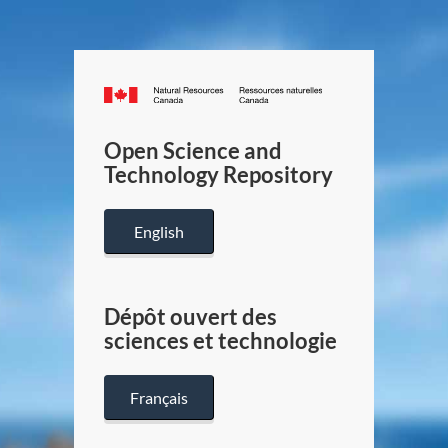
Canada.ca
/
Gouverneme
Open Science and
du
Technology Repository
Canada
English
Dépôt ouvert des
sciences et technologie
Français