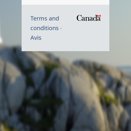
Terms and
/
conditions
Symbole
Avis
du
gouvernem
du
Canada