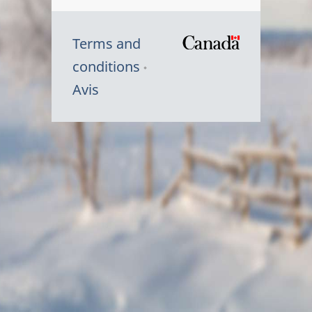
Terms and
/
conditions
Symbole
Avis
du
gouvernem
du
Canada