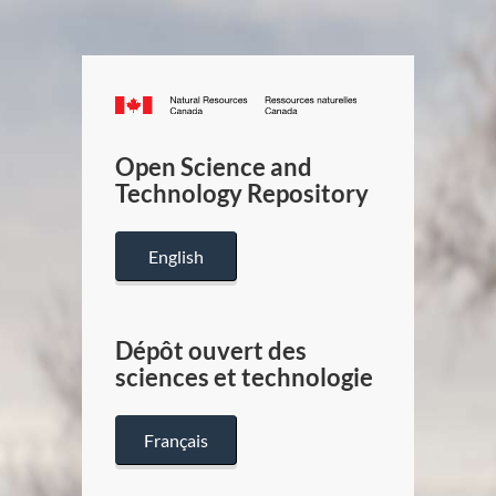
Canada.ca
/
Gouverneme
Open Science and
du
Technology Repository
Canada
English
Dépôt ouvert des
sciences et technologie
Français