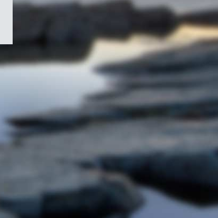
/
Symbole
du
gouvernement
du
Canada