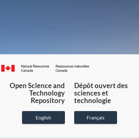
Canada.ca
/
Gouvernement
Open Science and
Dépôt ouvert des
du
Technology
sciences et
Canada
Repository
technologie
English
Français