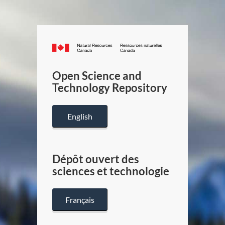
Canada.ca
/
Gouverneme
Open Science and
du
Technology Repository
Canada
English
Dépôt ouvert des
sciences et technologie
Français