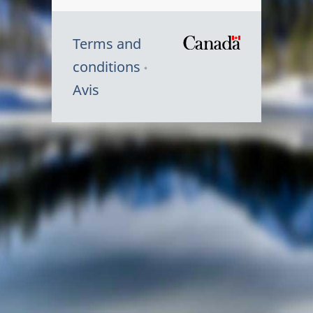
Terms and
/
conditions
Symbole
Avis
du
gouvernem
du
Canada