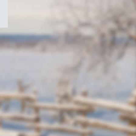
/
Symbole
du
gouvernement
du
Canada