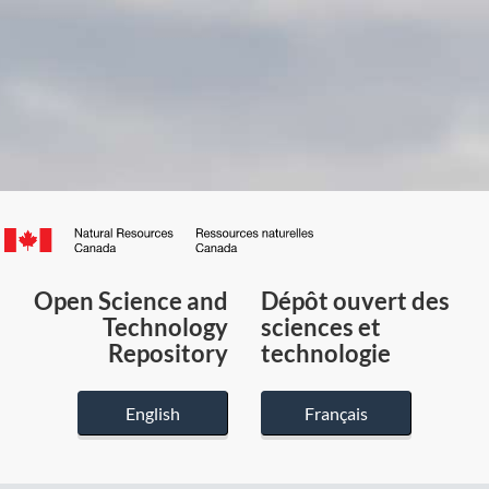
Canada.ca
/
Gouvernement
Open Science and
Dépôt ouvert des
du
Technology
sciences et
Canada
Repository
technologie
English
Français