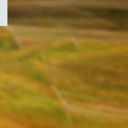
/
Symbole
du
gouvernement
du
Canada