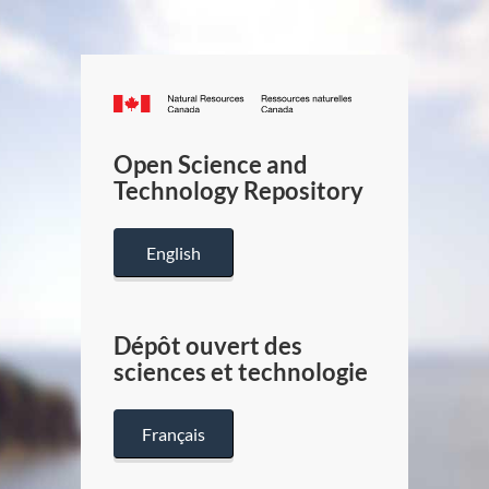
Canada.ca
/
Gouverneme
Open Science and
du
Technology Repository
Canada
English
Dépôt ouvert des
sciences et technologie
Français