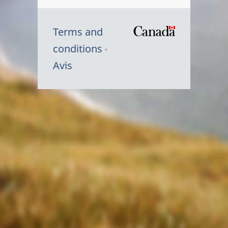
Terms and
/
conditions
Symbole
Avis
du
gouvernem
du
Canada