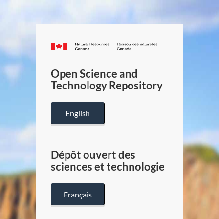
Canada.ca
/
Gouverneme
Open Science and
du
Technology Repository
Canada
English
Dépôt ouvert des
sciences et technologie
Français