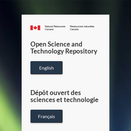
Canada.ca
/
Gouverneme
Open Science and
du
Technology Repository
Canada
English
Dépôt ouvert des
sciences et technologie
Français