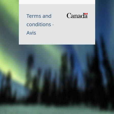
Terms and
/
conditions
Symbole
Avis
du
gouvernem
du
Canada