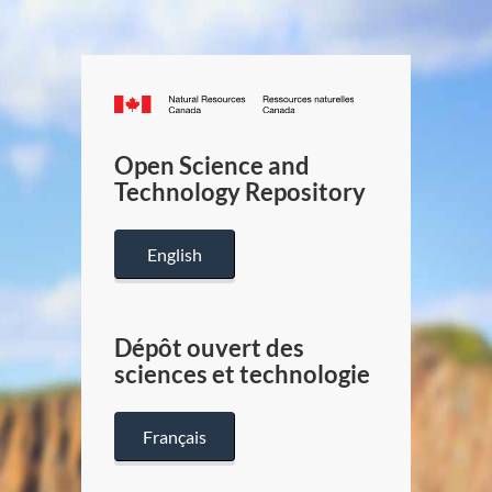
Canada.ca
/
Gouverneme
Open Science and
du
Technology Repository
Canada
English
Dépôt ouvert des
sciences et technologie
Français