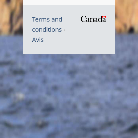
Terms and
/
conditions
Symbole
Avis
du
gouvernem
du
Canada