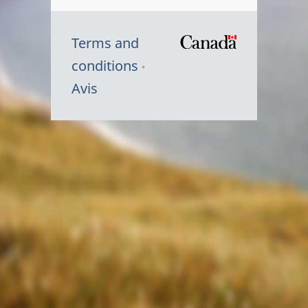
Terms and
/
conditions
Symbole
Avis
du
gouvernem
du
Canada