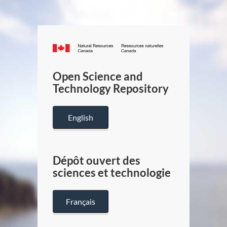
Canada.ca
/
Gouverneme
Open Science and
du
Technology Repository
Canada
English
Dépôt ouvert des
sciences et technologie
Français