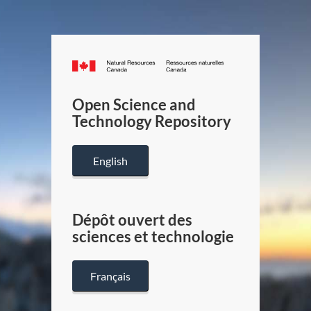
Canada.ca
/
Gouverneme
Open Science and
du
Technology Repository
Canada
English
Dépôt ouvert des
sciences et technologie
Français