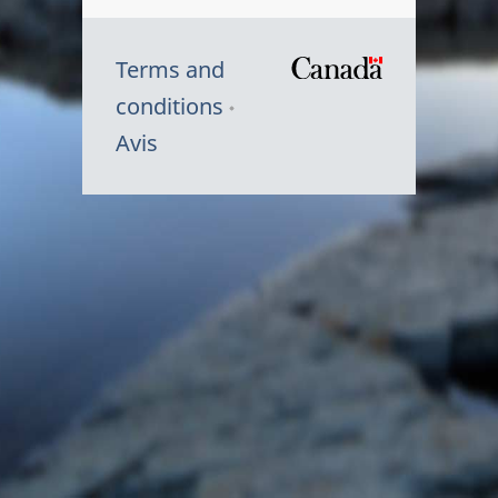
Terms and
/
conditions
Symbole
Avis
du
gouvernem
du
Canada